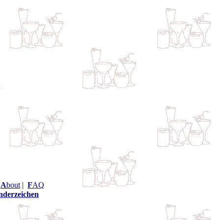
|
A
bout
|
F
AQ
nderzeichen