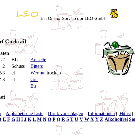
Ein Online-Service der LEO GmbH
rf Cocktail
aten
1/2
BL
Anisette
2
Schuss
Bitters
2-3
cl
Wermut
trocken
2-3
cl
Gin
Eis
st!
r
|
A
lphabetische Liste
|
D
rink vorschlagen
|
I
nformationen
|
H
itlist
D
E
F
G
H
I
J
K
L
M
N
O
P
Q
R
S
T
U
V
W
X
Y
Z
Alkoholfrei
So