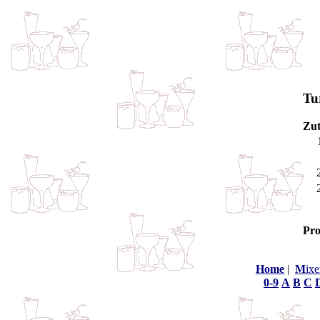
Tu
Zut
Pro
Home
|
M
ixe
0-9
A
B
C