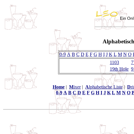
Ein Onl
Alphabetisch
0-9
A
B
C
D
E
F
G
H
I
J
K
L
M
N
O
1103
7
19th Hole
9
Home
|
M
ixer
|
A
lphabetische Liste
|
D
r
0-9
A
B
C
D
E
F
G
H
I
J
K
L
M
N
O