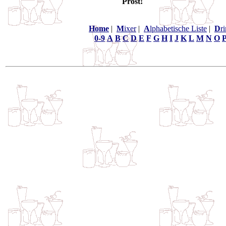
Prost!
Home
|
M
ixer
|
A
lphabetische Liste
|
D
r
0-9
A
B
C
D
E
F
G
H
I
J
K
L
M
N
O