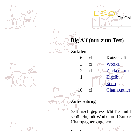
Ein Onl
Big Alf (nur zum Test)
Zutaten
6
cl
Katzensaft
3
cl
Wodka
2
cl
Zuckersirup
1
Eigelb
Soda
10
cl
Champagner
Zubereitung
Saft frisch gepresst Mit Eis und
schütteln, mit Wodka und Zucker
Champagner zugeben