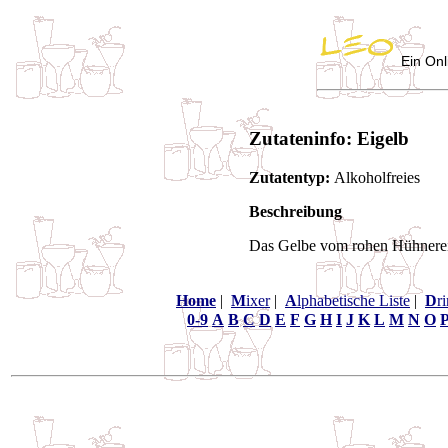
Ein Onl
Zutateninfo: Eigelb
Zutatentyp:
Alkoholfreies
Beschreibung
Das Gelbe vom rohen Hühnerei
Home
|
M
ixer
|
A
lphabetische Liste
|
D
r
0-9
A
B
C
D
E
F
G
H
I
J
K
L
M
N
O