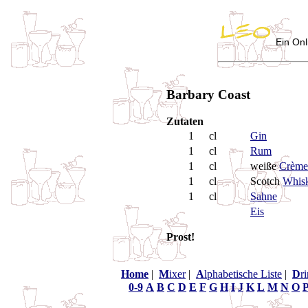
Ein Onl
Barbary Coast
Zutaten
1
cl
Gin
1
cl
Rum
1
cl
weiße
Crème
1
cl
Scotch
Whis
1
cl
Sahne
Eis
Prost!
Home
|
M
ixer
|
A
lphabetische Liste
|
D
r
0-9
A
B
C
D
E
F
G
H
I
J
K
L
M
N
O