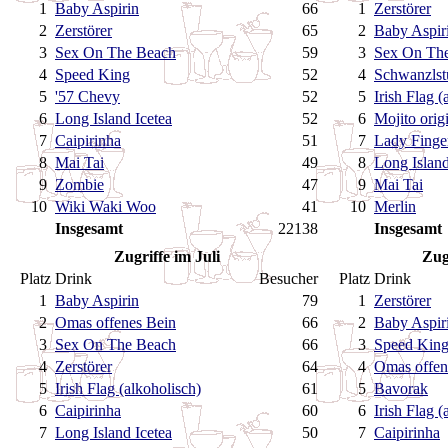
1
Baby Aspirin
66
1
Zerstörer
2
Zerstörer
65
2
Baby Aspir
3
Sex On The Beach
59
3
Sex On Th
4
Speed King
52
4
Schwanzlst
5
'57 Chevy
52
5
Irish Flag (
6
Long Island Icetea
52
6
Mojito orig
7
Caipirinha
51
7
Lady Finge
8
Mai Tai
49
8
Long Island
9
Zombie
47
9
Mai Tai
10
Wiki Waki Woo
41
10
Merlin
Insgesamt
22138
Insgesamt
Zugriffe im Juli
Zug
Platz
Drink
Besucher
Platz
Drink
1
Baby Aspirin
79
1
Zerstörer
2
Omas offenes Bein
66
2
Baby Aspir
3
Sex On The Beach
66
3
Speed Kin
4
Zerstörer
64
4
Omas offen
5
Irish Flag (alkoholisch)
61
5
Bavorak
6
Caipirinha
60
6
Irish Flag (
7
Long Island Icetea
50
7
Caipirinha