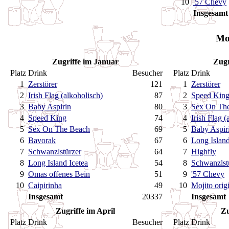
10
'57 Chevy
Insgesamt
Mo
Zugriffe im Januar
Zugr
Platz
Drink
Besucher
Platz
Drink
1
Zerstörer
121
1
Zerstörer
2
Irish Flag (alkoholisch)
87
2
Speed Kin
3
Baby Aspirin
80
3
Sex On Th
4
Speed King
74
4
Irish Flag (
5
Sex On The Beach
69
5
Baby Aspir
6
Bavorak
67
6
Long Island
7
Schwanzlstürzer
64
7
Highfly
8
Long Island Icetea
54
8
Schwanzlst
9
Omas offenes Bein
51
9
'57 Chevy
10
Caipirinha
49
10
Mojito orig
Insgesamt
20337
Insgesamt
Zugriffe im April
Zu
Platz
Drink
Besucher
Platz
Drink