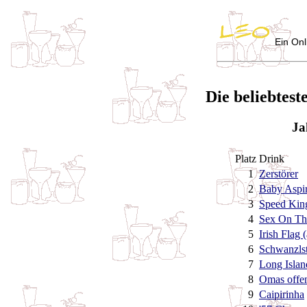
Ein Onl
Die beliebtest
Ja
Platz
Drink
1
Zerstörer
2
Baby Aspir
3
Speed Kin
4
Sex On Th
5
Irish Flag 
6
Schwanzlst
7
Long Islan
8
Omas offe
9
Caipirinha