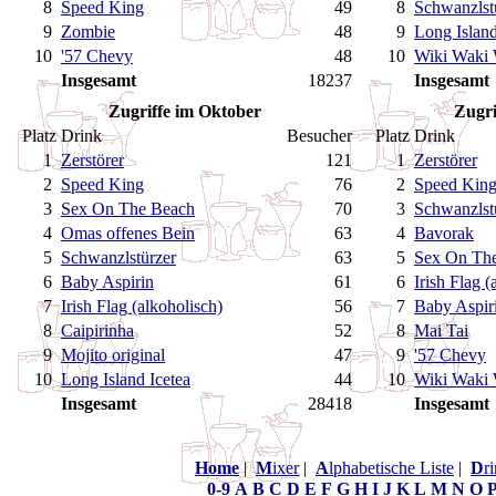
8
Speed King
49
8
Schwanzlst
9
Zombie
48
9
Long Island
10
'57 Chevy
48
10
Wiki Waki
Insgesamt
18237
Insgesamt
Zugriffe im Oktober
Zugri
Platz
Drink
Besucher
Platz
Drink
1
Zerstörer
121
1
Zerstörer
2
Speed King
76
2
Speed Kin
3
Sex On The Beach
70
3
Schwanzlst
4
Omas offenes Bein
63
4
Bavorak
5
Schwanzlstürzer
63
5
Sex On Th
6
Baby Aspirin
61
6
Irish Flag (
7
Irish Flag (alkoholisch)
56
7
Baby Aspir
8
Caipirinha
52
8
Mai Tai
9
Mojito original
47
9
'57 Chevy
10
Long Island Icetea
44
10
Wiki Waki
Insgesamt
28418
Insgesamt
Home
|
M
ixer
|
A
lphabetische Liste
|
D
r
0-9
A
B
C
D
E
F
G
H
I
J
K
L
M
N
O