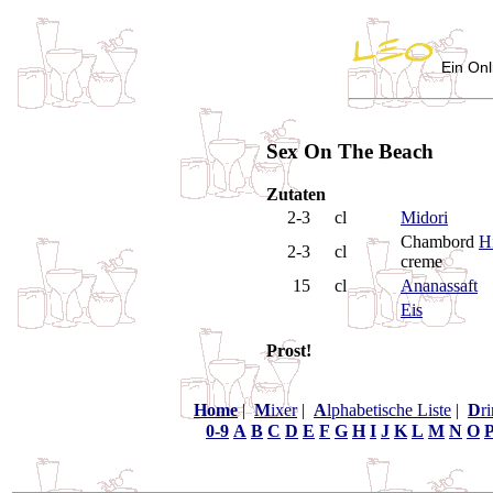
Ein Onl
Sex On The Beach
Zutaten
2-3
cl
Midori
Chambord
H
2-3
cl
creme
15
cl
Ananassaft
Eis
Prost!
Home
|
M
ixer
|
A
lphabetische Liste
|
D
r
0-9
A
B
C
D
E
F
G
H
I
J
K
L
M
N
O