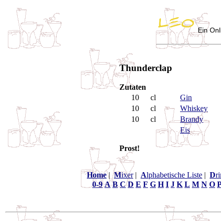
Ein Onl
Thunderclap
Zutaten
10
cl
Gin
10
cl
Whiskey
10
cl
Brandy
Eis
Prost!
Home
|
M
ixer
|
A
lphabetische Liste
|
D
r
0-9
A
B
C
D
E
F
G
H
I
J
K
L
M
N
O