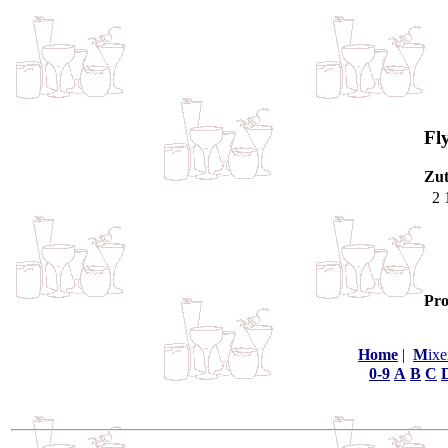
Fl
Zut
2 
Pro
Home
|
M
ixe
0-9
A
B
C