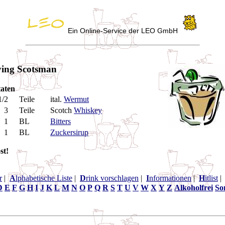
Ein Online-Service der LEO GmbH
ying Scotsman
aten
1/2
Teile
ital.
Wermut
3
Teile
Scotch
Whiskey
1
BL
Bitters
1
BL
Zuckersirup
st!
r
|
A
lphabetische Liste
|
D
rink vorschlagen
|
I
nformationen
|
H
itlist
D
E
F
G
H
I
J
K
L
M
N
O
P
Q
R
S
T
U
V
W
X
Y
Z
Alkoholfrei
So