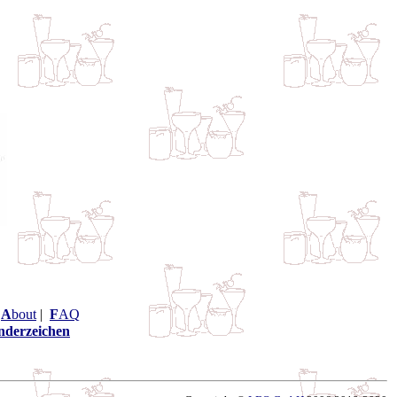
|
A
bout
|
F
AQ
nderzeichen