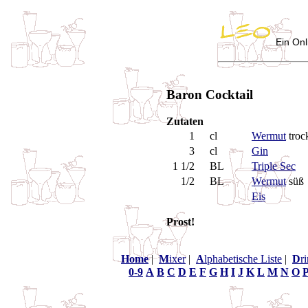
Ein Onl
Baron Cocktail
Zutaten
1
cl
Wermut
troc
3
cl
Gin
1 1/2
BL
Triple Sec
1/2
BL
Wermut
süß
Eis
Prost!
Home
|
M
ixer
|
A
lphabetische Liste
|
D
r
0-9
A
B
C
D
E
F
G
H
I
J
K
L
M
N
O