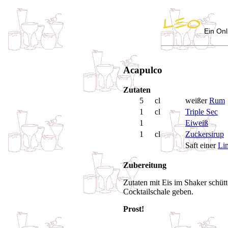
Ein Onl
Acapulco
Zutaten
5
cl
weißer
Rum
1
cl
Triple Sec
1
Eiweiß
1
cl
Zuckersirup
Saft einer
Li
Zubereitung
Zutaten mit Eis im Shaker schütt
Cocktailschale geben.
Prost!