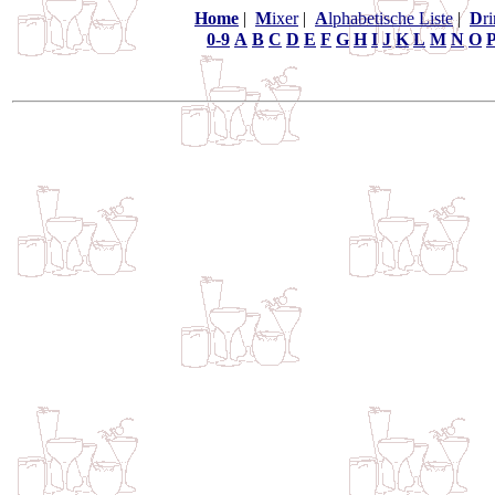
Home
|
M
ixer
|
A
lphabetische Liste
|
D
r
0-9
A
B
C
D
E
F
G
H
I
J
K
L
M
N
O