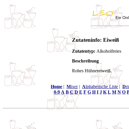
Ein Onl
Zutateninfo: Eiweiß
Zutatentyp:
Alkoholfreies
Beschreibung
Rohes Hühnereiweiß.
Home
|
M
ixer
|
A
lphabetische Liste
|
D
r
0-9
A
B
C
D
E
F
G
H
I
J
K
L
M
N
O