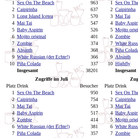
1
Sex On The Beach
963
1
Sex On Th
2
Caipirinha
637
2
Caipirinha
3
Long Island Icetea
570
3
Mai Tai
4
Mai Tai
547
4
Baby Aspir
5
Baby Aspirin
526
5
Mojito orig
6
Mojito original
401
6
Zombie
7
Zombie
374
7
White Russi
8
Absinth
368
8
Piña Colad
9
White Russian (der Echte!)
366
9
Absinth
10
Piña Colada
337
10
Highfly
Insgesamt
38201
Insgesamt
Zugriffe im Juli
Zug
Platz
Drink
Besucher
Platz
Drink
1
Sex On The Beach
950
1
Sex On Th
2
Caipirinha
754
2
Caipirinha
3
Mai Tai
583
3
Mai Tai
4
Baby Aspirin
517
4
Baby Aspir
5
Zombie
414
5
Mojito orig
6
White Russian (der Echte!)
381
6
White Russi
7
Piña Colada
357
7
Zombie