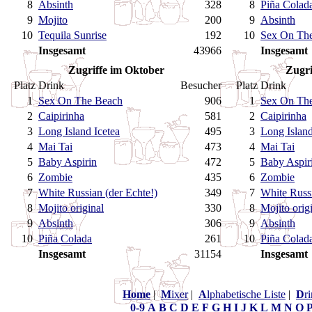
8
Absinth
328
8
Piña Colad
9
Mojito
200
9
Absinth
10
Tequila Sunrise
192
10
Sex On The
Insgesamt
43966
Insgesamt
Zugriffe im Oktober
Zugri
Platz
Drink
Besucher
Platz
Drink
1
Sex On The Beach
906
1
Sex On Th
2
Caipirinha
581
2
Caipirinha
3
Long Island Icetea
495
3
Long Island
4
Mai Tai
473
4
Mai Tai
5
Baby Aspirin
472
5
Baby Aspir
6
Zombie
435
6
Zombie
7
White Russian (der Echte!)
349
7
White Russi
8
Mojito original
330
8
Mojito orig
9
Absinth
306
9
Absinth
10
Piña Colada
261
10
Piña Colad
Insgesamt
31154
Insgesamt
Home
|
M
ixer
|
A
lphabetische Liste
|
D
r
0-9
A
B
C
D
E
F
G
H
I
J
K
L
M
N
O