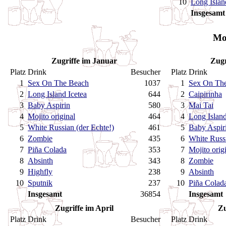
10
Long Islan
Insgesamt
Mo
Zugriffe im Januar
Zugr
Platz
Drink
Besucher
Platz
Drink
1
Sex On The Beach
1037
1
Sex On Th
2
Long Island Icetea
644
2
Caipirinha
3
Baby Aspirin
580
3
Mai Tai
4
Mojito original
464
4
Long Island
5
White Russian (der Echte!)
461
5
Baby Aspir
6
Zombie
435
6
White Russi
7
Piña Colada
353
7
Mojito orig
8
Absinth
343
8
Zombie
9
Highfly
238
9
Absinth
10
Sputnik
237
10
Piña Colad
Insgesamt
36854
Insgesamt
Zugriffe im April
Zu
Platz
Drink
Besucher
Platz
Drink