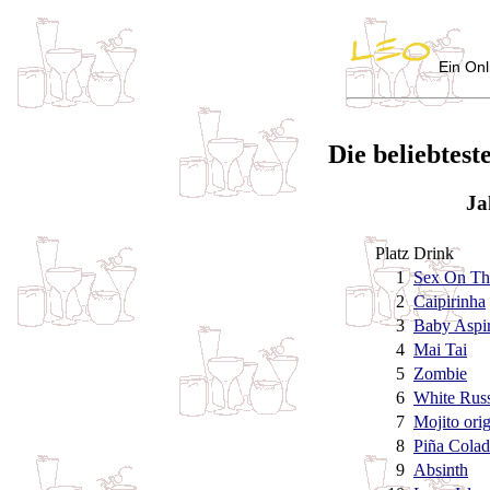
Ein Onl
Die beliebtest
Ja
Platz
Drink
1
Sex On Th
2
Caipirinha
3
Baby Aspir
4
Mai Tai
5
Zombie
6
White Russ
7
Mojito orig
8
Piña Colad
9
Absinth