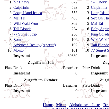
1
'57 Chevy
872
1
'57 Chevy
2
Caipirinha
593
2
Caipirinha
3
Long Island Icetea
553
3
Long Island
4
Mai Tai
405
4
Sex On Th
5
Wiki Waki Woo
302
5
Mai Tai
6
Tall Blonde
234
6
Baby Aspir
7
77 Sunset Strip
230
7
Piña Colad
8
Zombie
106
8
Wiki Waki
9
American Beauty (Aperitif)
102
9
Tall Blonde
10
Mojito
101
10
77 Sunset S
Insgesamt
30389
Insgesamt
Zugriffe im Juli
Zug
Platz
Drink
Besucher
Platz
Drink
Insgesamt
0
Insgesamt
Zugriffe im Oktober
Zugri
Platz
Drink
Besucher
Platz
Drink
Insgesamt
0
Insgesamt
Home
|
M
ixer
|
A
lphabetische Liste
|
D
r