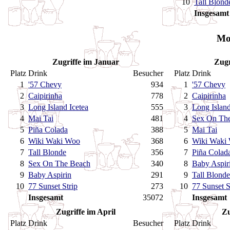
10
Tall Blond
Insgesamt
Mo
Zugriffe im Januar
Zugr
Platz
Drink
Besucher
Platz
Drink
1
'57 Chevy
934
1
'57 Chevy
2
Caipirinha
778
2
Caipirinha
3
Long Island Icetea
555
3
Long Island
4
Mai Tai
481
4
Sex On Th
5
Piña Colada
388
5
Mai Tai
6
Wiki Waki Woo
368
6
Wiki Waki
7
Tall Blonde
356
7
Piña Colad
8
Sex On The Beach
340
8
Baby Aspir
9
Baby Aspirin
291
9
Tall Blonde
10
77 Sunset Strip
273
10
77 Sunset S
Insgesamt
35072
Insgesamt
Zugriffe im April
Zu
Platz
Drink
Besucher
Platz
Drink