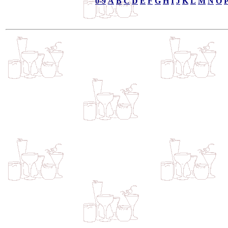
0-9
A
B
C
D
E
F
G
H
I
J
K
L
M
N
O