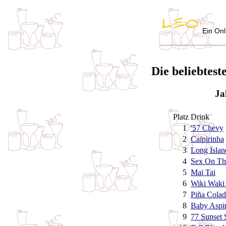
Ein Onl
Die beliebtest
Ja
Platz
Drink
1
'57 Chevy
2
Caipirinha
3
Long Islan
4
Sex On Th
5
Mai Tai
6
Wiki Waki
7
Piña Colad
8
Baby Aspir
9
77 Sunset 