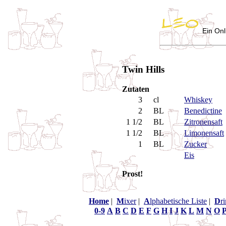
Ein Onl
Twin Hills
Zutaten
3
cl
Whiskey
2
BL
Benedictine
1 1/2
BL
Zitronensaft
1 1/2
BL
Limonensaft
1
BL
Zucker
Eis
Prost!
Home
|
M
ixer
|
A
lphabetische Liste
|
D
r
0-9
A
B
C
D
E
F
G
H
I
J
K
L
M
N
O