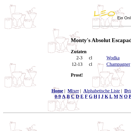
Ein Onl
Monty's Absolut Escapa
Zutaten
2-3
cl
Wodka
12-13
cl
Champagner
Prost!
Home
|
M
ixer
|
A
lphabetische Liste
|
D
r
0-9
A
B
C
D
E
F
G
H
I
J
K
L
M
N
O