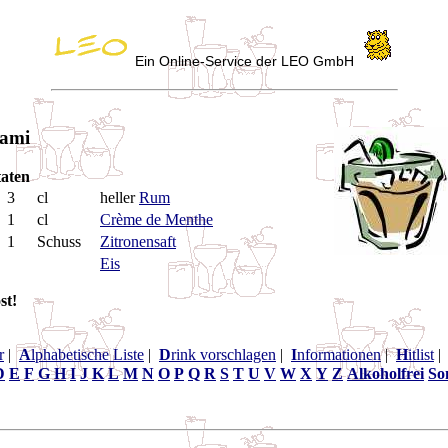
Ein Online-Service der LEO GmbH
ami
aten
3
cl
heller
Rum
1
cl
Crème de Menthe
1
Schuss
Zitronensaft
Eis
st!
r
|
A
lphabetische Liste
|
D
rink vorschlagen
|
I
nformationen
|
H
itlist
D
E
F
G
H
I
J
K
L
M
N
O
P
Q
R
S
T
U
V
W
X
Y
Z
Alkoholfrei
So