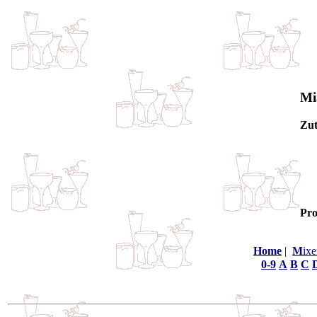
Mi
Zut
Pro
Home
|
M
ixe
0-9
A
B
C