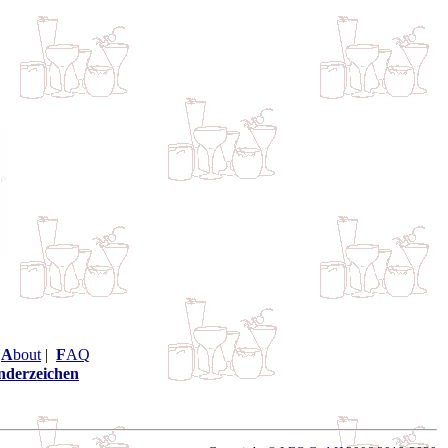
|
A
bout
|
F
AQ
nderzeichen