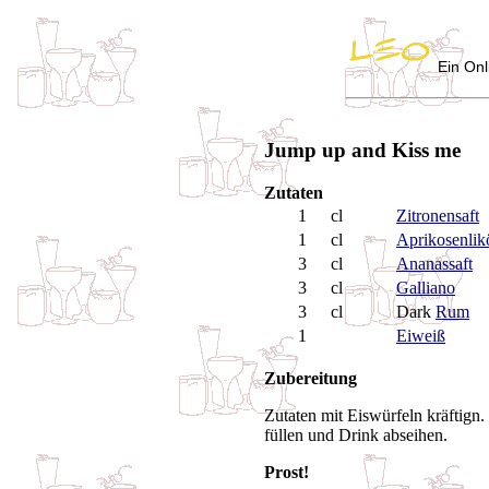
Ein Onl
Jump up and Kiss me
Zutaten
1
cl
Zitronensaft
1
cl
Aprikosenlik
3
cl
Ananassaft
3
cl
Galliano
3
cl
Dark
Rum
1
Eiweiß
Zubereitung
Zutaten mit Eiswürfeln kräftign
füllen und Drink abseihen.
Prost!