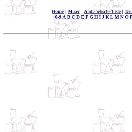
Home
|
M
ixer
|
A
lphabetische Liste
|
D
r
0-9
A
B
C
D
E
F
G
H
I
J
K
L
M
N
O