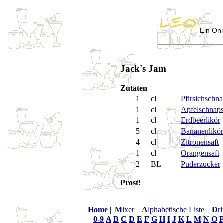
Ein Onl
Jack's Jam
Zutaten
1
cl
Pfirsichschna
1
cl
Apfelschnap
1
cl
Erdbeerlikör
5
cl
Bananenlikör
4
cl
Zitronensaft
1
cl
Orangensaft
2
BL
Puderzucker
Prost!
Home
|
M
ixer
|
A
lphabetische Liste
|
D
r
0-9
A
B
C
D
E
F
G
H
I
J
K
L
M
N
O