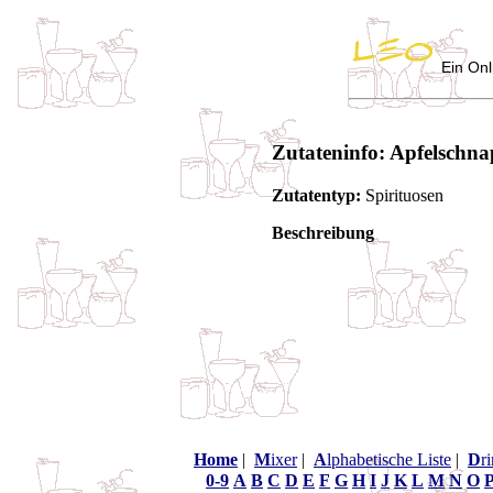
Ein Onl
Zutateninfo: Apfelschna
Zutatentyp:
Spirituosen
Beschreibung
Home
|
M
ixer
|
A
lphabetische Liste
|
D
r
0-9
A
B
C
D
E
F
G
H
I
J
K
L
M
N
O