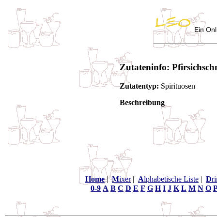
Ein Onl
Zutateninfo: Pfirsichsc
Zutatentyp:
Spirituosen
Beschreibung
Home
|
M
ixer
|
A
lphabetische Liste
|
D
r
0-9
A
B
C
D
E
F
G
H
I
J
K
L
M
N
O