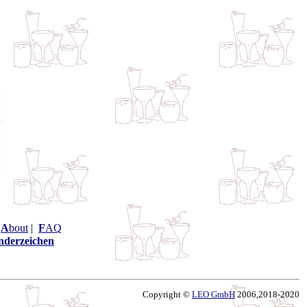
|
A
bout
|
F
AQ
nderzeichen
Copyright ©
LEO GmbH
2006,2018-2020