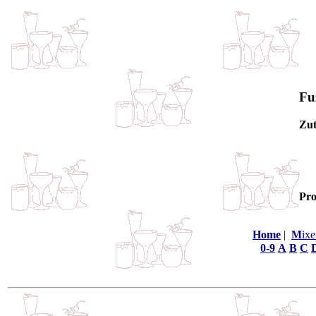
Fu
Zut
Pro
Home
|
M
ixe
0-9
A
B
C