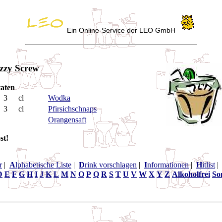
Ein Online-Service der LEO GmbH
zzy Screw
aten
3
cl
Wodka
3
cl
Pfirsichschnaps
Orangensaft
st!
r
|
A
lphabetische Liste
|
D
rink vorschlagen
|
I
nformationen
|
H
itlist
D
E
F
G
H
I
J
K
L
M
N
O
P
Q
R
S
T
U
V
W
X
Y
Z
Alkoholfrei
So