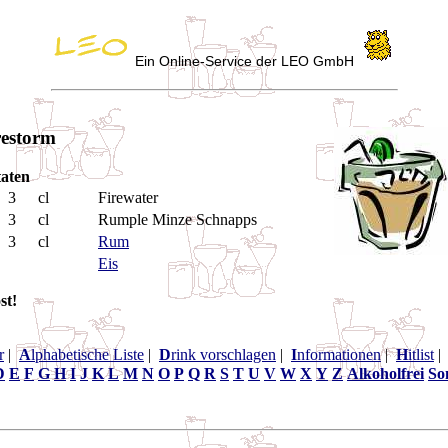
Ein Online-Service der LEO GmbH
restorm
aten
3
cl
Firewater
3
cl
Rumple Minze Schnapps
3
cl
Rum
Eis
st!
r
|
A
lphabetische Liste
|
D
rink vorschlagen
|
I
nformationen
|
H
itlist
D
E
F
G
H
I
J
K
L
M
N
O
P
Q
R
S
T
U
V
W
X
Y
Z
Alkoholfrei
So