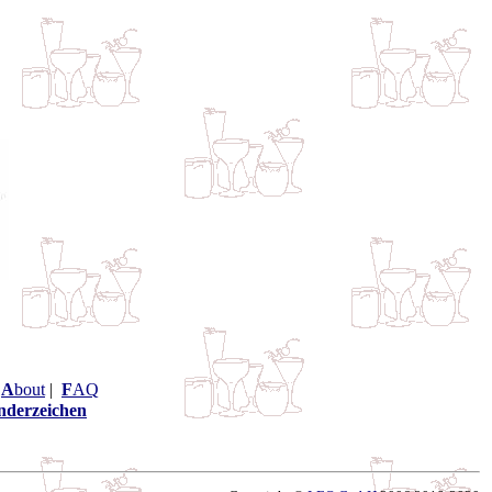
|
A
bout
|
F
AQ
nderzeichen