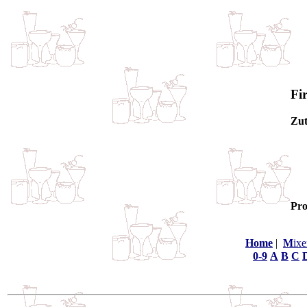
Fi
Zut
Pro
Home
|
M
ixe
0-9
A
B
C