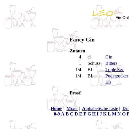
Ein Onl
Fancy Gin
Zutaten
4
cl
Gin
1
Schuss
Bitters
1/4
BL
Triple Sec
1/4
BL
Puderzucker
Eis
Prost!
Home
|
M
ixer
|
A
lphabetische Liste
|
D
r
0-9
A
B
C
D
E
F
G
H
I
J
K
L
M
N
O