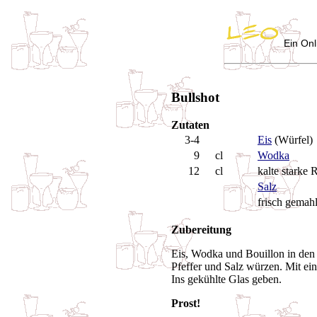
Ein Onl
Bullshot
Zutaten
3-4
Eis
(Würfel)
9
cl
Wodka
12
cl
kalte starke 
Salz
frisch gemah
Zubereitung
Eis, Wodka und Bouillon in den 
Pfeffer und Salz würzen. Mit ei
Ins gekühlte Glas geben.
Prost!