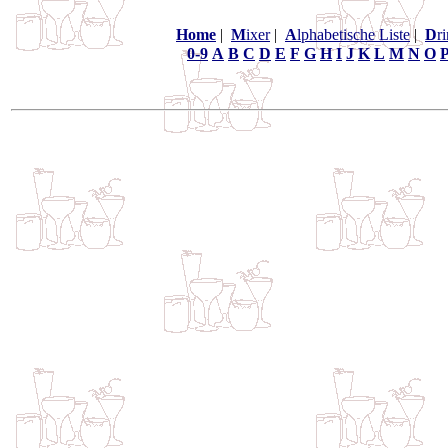
Home
|
M
ixer
|
A
lphabetische Liste
|
D
r
0-9
A
B
C
D
E
F
G
H
I
J
K
L
M
N
O