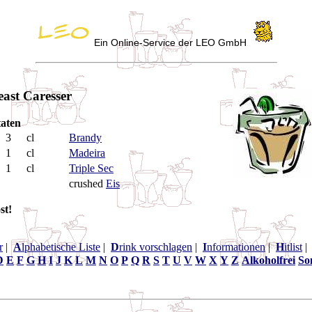
Ein Online-Service der LEO GmbH
east Caresser
aten
3
cl
Brandy
1
cl
Madeira
1
cl
Triple Sec
crushed
Eis
st!
r
|
A
lphabetische Liste
|
D
rink vorschlagen
|
I
nformationen
|
H
itlist
D
E
F
G
H
I
J
K
L
M
N
O
P
Q
R
S
T
U
V
W
X
Y
Z
Alkoholfrei
So