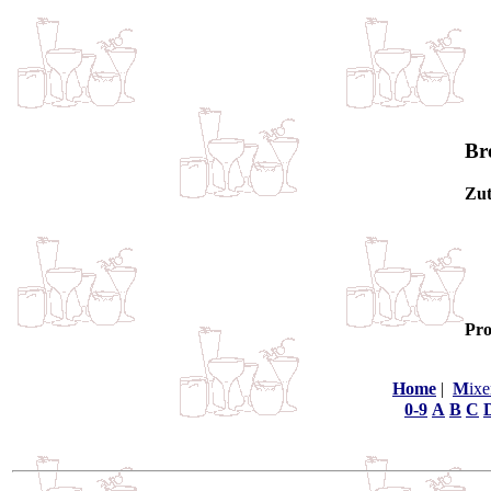
Br
Zut
Pro
Home
|
M
ixe
0-9
A
B
C