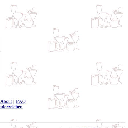
|
A
bout
|
F
AQ
nderzeichen