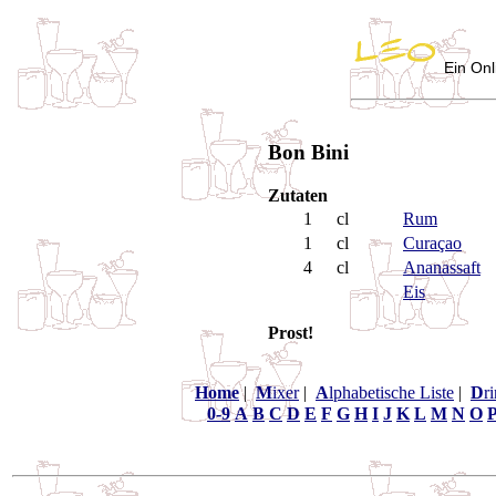
Ein Onl
Bon Bini
Zutaten
1
cl
Rum
1
cl
Curaçao
4
cl
Ananassaft
Eis
Prost!
Home
|
M
ixer
|
A
lphabetische Liste
|
D
r
0-9
A
B
C
D
E
F
G
H
I
J
K
L
M
N
O