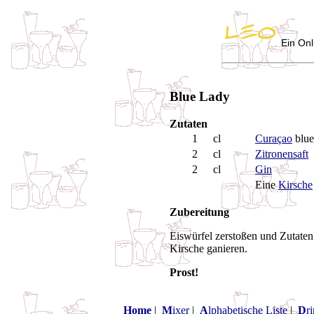
Ein Onl
Blue Lady
Zutaten
1
cl
Curaçao
blue
2
cl
Zitronensaft
2
cl
Gin
Eine
Kirsche
Zubereitung
Eiswürfel zerstoßen und Zutaten 
Kirsche ganieren.
Prost!
Home
|
M
ixer
|
A
lphabetische Liste
|
D
r