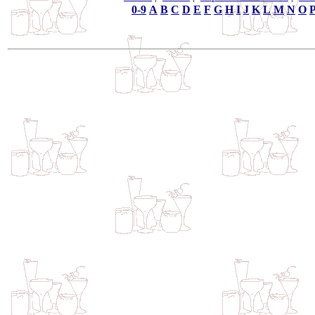
0-9
A
B
C
D
E
F
G
H
I
J
K
L
M
N
O