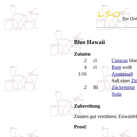
Ein Onl
Blue Hawaii
Zutaten
2
cl
Curaçao
blu
4
cl
Rum
weiß
1/16
Ananassaft
Saft einer
Zi
2
Bl
Zuckersirup
Soda
Zubereitung
Zutaten gut verrühren; Eiswürfe
Prost!