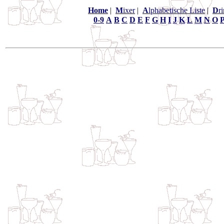
Home
|
M
ixer
|
A
lphabetische Liste
|
D
r
0-9
A
B
C
D
E
F
G
H
I
J
K
L
M
N
O