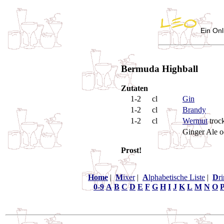
Ein Onl
Bermuda Highball
Zutaten
1-2
cl
Gin
1-2
cl
Brandy
1-2
cl
Wermut
troc
Ginger Ale 
Prost!
Home
|
M
ixer
|
A
lphabetische Liste
|
D
r
0-9
A
B
C
D
E
F
G
H
I
J
K
L
M
N
O