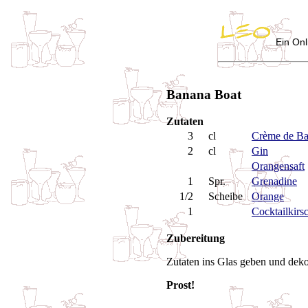
Ein Onl
Banana Boat
Zutaten
3
cl
Crème de B
2
cl
Gin
Orangensaft
1
Spr.
Grenadine
1/2
Scheibe
Orange
1
Cocktailkirs
Zubereitung
Zutaten ins Glas geben und dekor
Prost!