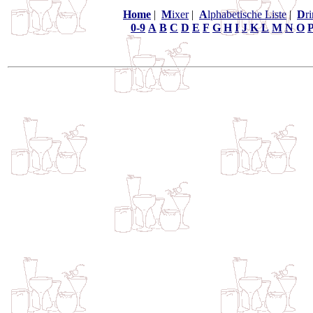
Home
|
M
ixer
|
A
lphabetische Liste
|
D
r
0-9
A
B
C
D
E
F
G
H
I
J
K
L
M
N
O