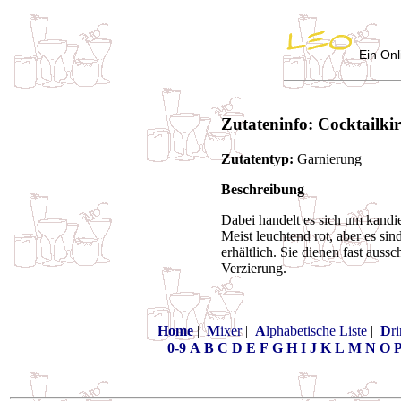
Ein Onl
Zutateninfo: Cocktailki
Zutatentyp:
Garnierung
Beschreibung
Dabei handelt es sich um kandi
Meist leuchtend rot, aber es si
erhältlich. Sie dienen fast aussc
Verzierung.
Home
|
M
ixer
|
A
lphabetische Liste
|
D
r
0-9
A
B
C
D
E
F
G
H
I
J
K
L
M
N
O