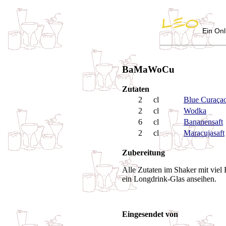
Ein Onl
BaMaWoCu
Zutaten
2
cl
Blue Curaça
2
cl
Wodka
6
cl
Bananensaft
2
cl
Maracujasaft
Zubereitung
Alle Zutaten im Shaker mit viel E
ein Longdrink-Glas anseihen.
Eingesendet von