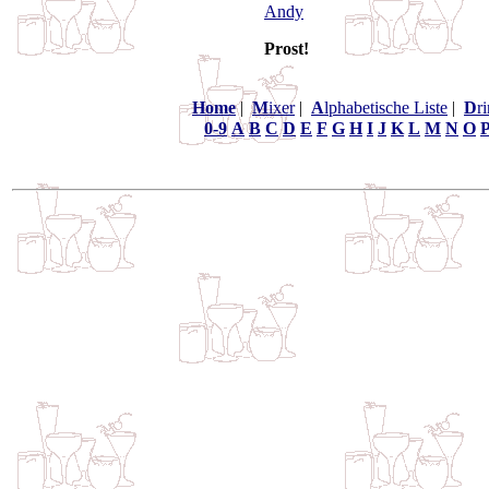
Andy
Prost!
Home
|
M
ixer
|
A
lphabetische Liste
|
D
r
0-9
A
B
C
D
E
F
G
H
I
J
K
L
M
N
O