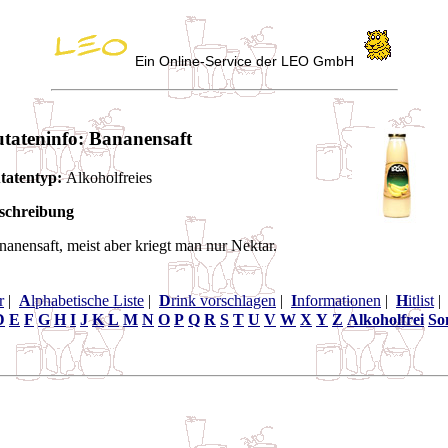
Ein Online-Service der LEO GmbH
tateninfo: Bananensaft
tatentyp:
Alkoholfreies
schreibung
nanensaft, meist aber kriegt man nur Nektar.
r
|
A
lphabetische Liste
|
D
rink vorschlagen
|
I
nformationen
|
H
itlist
D
E
F
G
H
I
J
K
L
M
N
O
P
Q
R
S
T
U
V
W
X
Y
Z
Alkoholfrei
So