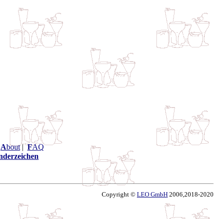
|
A
bout
|
F
AQ
nderzeichen
Copyright ©
LEO GmbH
2006,2018-2020