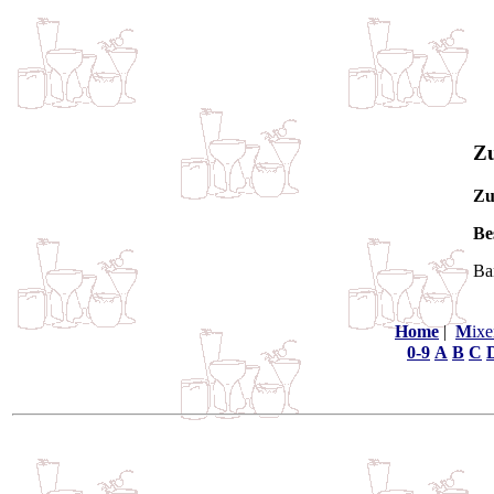
Zu
Zu
Be
Ba
Home
|
M
ixe
0-9
A
B
C