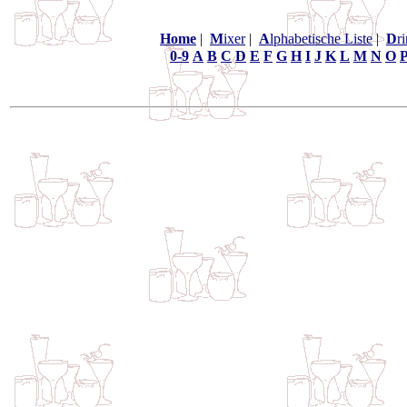
Home
|
M
ixer
|
A
lphabetische Liste
|
D
r
0-9
A
B
C
D
E
F
G
H
I
J
K
L
M
N
O