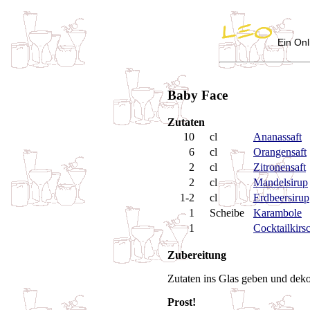
Ein Onl
Baby Face
Zutaten
10
cl
Ananassaft
6
cl
Orangensaft
2
cl
Zitronensaft
2
cl
Mandelsirup
1-2
cl
Erdbeersirup
1
Scheibe
Karambole
1
Cocktailkirs
Zubereitung
Zutaten ins Glas geben und dekor
Prost!