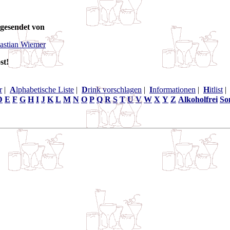
gesendet von
astian Wiemer
st!
r
|
A
lphabetische Liste
|
D
rink vorschlagen
|
I
nformationen
|
H
itlist
D
E
F
G
H
I
J
K
L
M
N
O
P
Q
R
S
T
U
V
W
X
Y
Z
Alkoholfrei
So