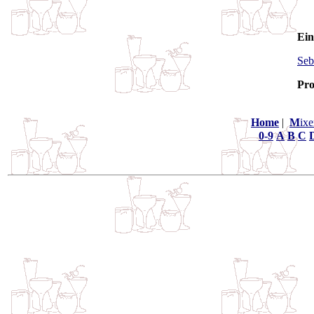
Ein
Seb
Pro
Home
|
M
ixe
0-9
A
B
C