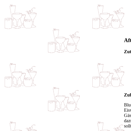
Af
Zut
Zub
Blu
Eis
Gäs
daz
sol