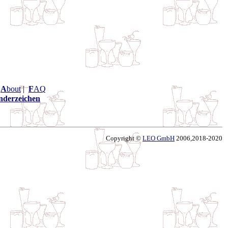
|
A
bout
|
F
AQ
nderzeichen
Copyright ©
LEO GmbH
2006,2018-2020