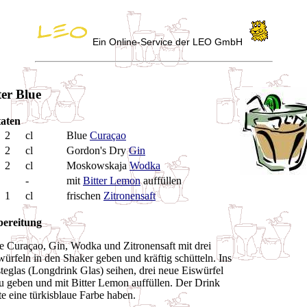
Ein Online-Service der LEO GmbH
ter Blue
aten
2
cl
Blue
Curaçao
2
cl
Gordon's Dry
Gin
2
cl
Moskowskaja
Wodka
-
mit
Bitter Lemon
auffüllen
1
cl
frischen
Zitronensaft
ereitung
e Curaçao, Gin, Wodka und Zitronensaft mit drei
würfeln in den Shaker geben und kräftig schütteln. Ins
teglas (Longdrink Glas) seihen, drei neue Eiswürfel
u geben und mit Bitter Lemon auffüllen. Der Drink
lte eine türkisblaue Farbe haben.