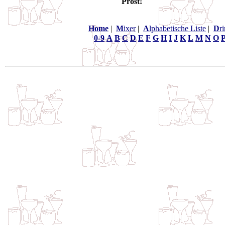
Prost!
Home
|
M
ixer
|
A
lphabetische Liste
|
D
r
0-9
A
B
C
D
E
F
G
H
I
J
K
L
M
N
O