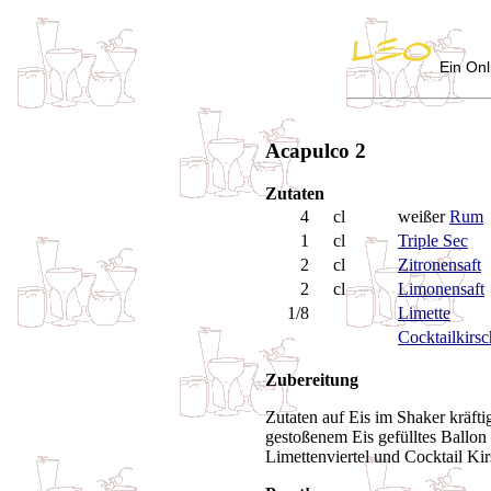
Ein Onl
Acapulco 2
Zutaten
4
cl
weißer
Rum
1
cl
Triple Sec
2
cl
Zitronensaft
2
cl
Limonensaft
1/8
Limette
Cocktailkirs
Zubereitung
Zutaten auf Eis im Shaker kräftig
gestoßenem Eis gefülltes Ballon
Limettenviertel und Cocktail Kir