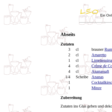
Ein Onl
Abseits
Zutaten
3
cl
brauner
Ru
2
cl
Amaretto
1
cl
Limettensiru
4
cl
Crème de C
4
cl
Ananassaft
1/4
Scheibe
Ananas
1
Cocktailkirs
1
Minze
Zubereitung
Zutaten ins Glas geben und dekor