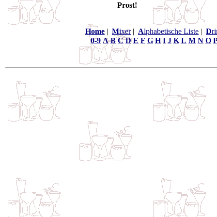
Prost!
Home
|
M
ixer
|
A
lphabetische Liste
|
D
r
0-9
A
B
C
D
E
F
G
H
I
J
K
L
M
N
O