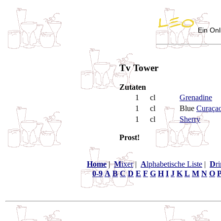
Ein Onl
Tv Tower
Zutaten
1
cl
Grenadine
1
cl
Blue
Curaça
1
cl
Sherry
Prost!
Home
|
M
ixer
|
A
lphabetische Liste
|
D
r
0-9
A
B
C
D
E
F
G
H
I
J
K
L
M
N
O