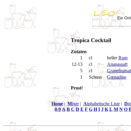
Ein Onl
Tropica Cocktail
Zutaten
1
cl
heller
Rum
12-13
cl
Ananassaft
5
cl
Grapefruitsaf
1
Schuss
Grenadine
Prost!
Home
|
M
ixer
|
A
lphabetische Liste
|
D
r
0-9
A
B
C
D
E
F
G
H
I
J
K
L
M
N
O