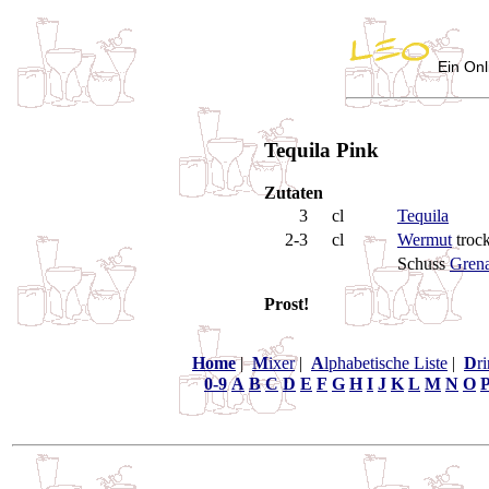
Ein Onl
Tequila Pink
Zutaten
3
cl
Tequila
2-3
cl
Wermut
troc
Schuss
Gren
Prost!
Home
|
M
ixer
|
A
lphabetische Liste
|
D
r
0-9
A
B
C
D
E
F
G
H
I
J
K
L
M
N
O