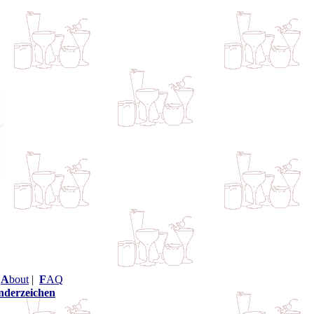
|
A
bout
|
F
AQ
nderzeichen