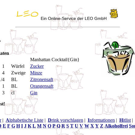
Ein Online-Service der LEO GmbH
r
aten
Manhattan Cocktail{Gin}
1
Würfel
Zucker
4
Zweige
Minze
1/4
BL
Zitronensaft
1
BL
Orangensaft
3
cl
Gin
st!
r
|
A
lphabetische Liste
|
D
rink vorschlagen
|
I
nformationen
|
H
itlist
D
E
F
G
H
I
J
K
L
M
N
O
P
Q
R
S
T
U
V
W
X
Y
Z
Alkoholfrei
So