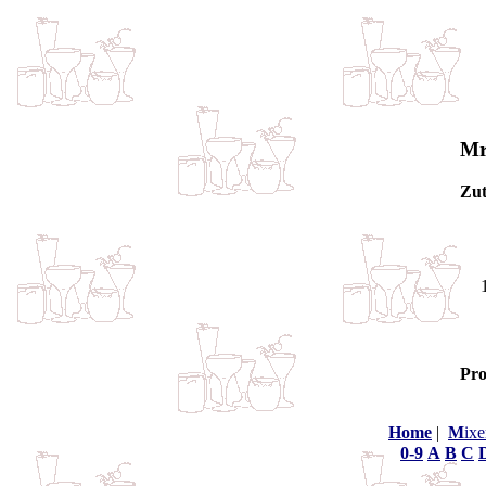
M
Zut
Pro
Home
|
M
ixe
0-9
A
B
C