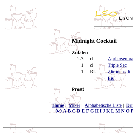
Ein Onl
Midnight Cocktail
Zutaten
2-3
cl
Aprikosenbr
1
cl
Triple Sec
1
BL
Zitronensaft
Eis
Prost!
Home
|
M
ixer
|
A
lphabetische Liste
|
D
r
0-9
A
B
C
D
E
F
G
H
I
J
K
L
M
N
O