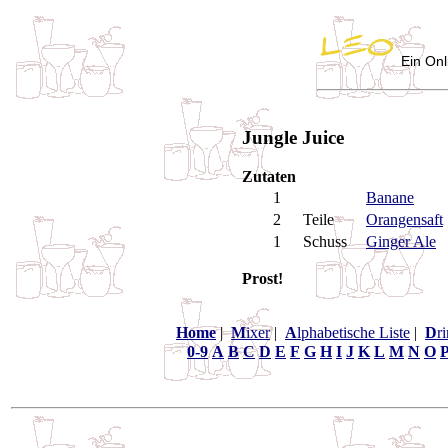
Ein Onl
Jungle Juice
Zutaten
1
Banane
2
Teile
Orangensaft
1
Schuss
Ginger Ale
Prost!
Home
|
M
ixer
|
A
lphabetische Liste
|
D
r
0-9
A
B
C
D
E
F
G
H
I
J
K
L
M
N
O