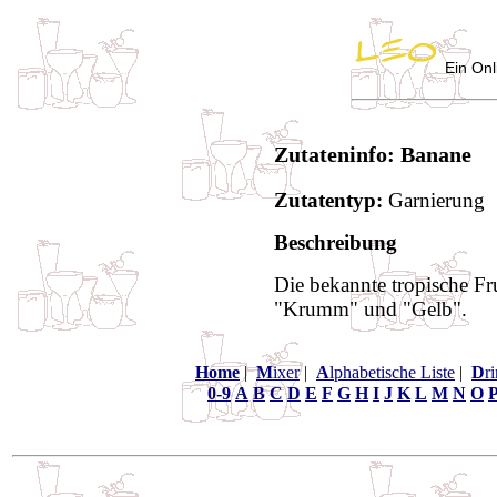
Ein Onl
Zutateninfo: Banane
Zutatentyp:
Garnierung
Beschreibung
Die bekannte tropische Fr
"Krumm" und "Gelb".
Home
|
M
ixer
|
A
lphabetische Liste
|
D
r
0-9
A
B
C
D
E
F
G
H
I
J
K
L
M
N
O