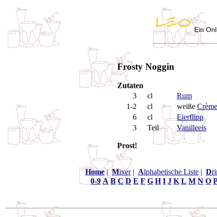
Ein Onl
Frosty Noggin
Zutaten
3
cl
Rum
1-2
cl
weiße
Crème
6
cl
Eierflipp
3
Teil
Vanilleeis
Prost!
Home
|
M
ixer
|
A
lphabetische Liste
|
D
r
0-9
A
B
C
D
E
F
G
H
I
J
K
L
M
N
O