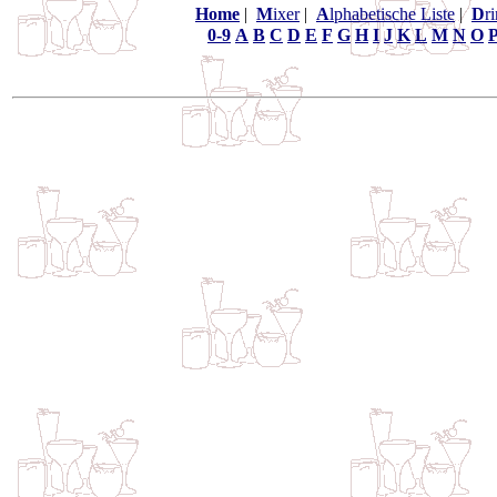
Home
|
M
ixer
|
A
lphabetische Liste
|
D
r
0-9
A
B
C
D
E
F
G
H
I
J
K
L
M
N
O