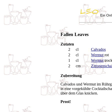
Ein Onl
Fallen Leaves
Zutaten
2
cl
Calvados
2
cl
Wermut
rot
1
cl
Wermut
troc
2
cm
Zitronenscha
Zubereitung
Calvados und Wermut im Rührgla
in eine vorgekühlte Cocktailscha
über dem Glas knicken.
Prost!