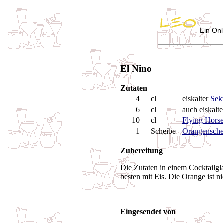
Ein Onl
El Nino
Zutaten
4
cl
eiskalter
Sek
6
cl
auch eiskalt
10
cl
Flying Hors
1
Scheibe
Orangensche
Zubereitung
Die Zutaten in einem Cocktail
besten mit Eis. Die Orange ist 
Eingesendet von