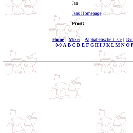
Jan
Jans Homepage
Prost!
Home
|
M
ixer
|
A
lphabetische Liste
|
D
r
0-9
A
B
C
D
E
F
G
H
I
J
K
L
M
N
O