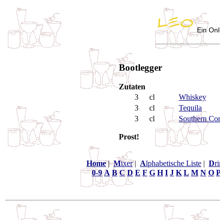
Ein Onl
Bootlegger
Zutaten
3
cl
Whiskey
3
cl
Tequila
3
cl
Southern Co
Prost!
Home
|
M
ixer
|
A
lphabetische Liste
|
D
r
0-9
A
B
C
D
E
F
G
H
I
J
K
L
M
N
O