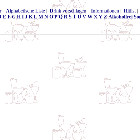
r
|
A
lphabetische Liste
|
D
rink vorschlagen
|
I
nformationen
|
H
itlist
D
E
F
G
H
I
J
K
L
M
N
O
P
Q
R
S
T
U
V
W
X
Y
Z
Alkoholfrei
So