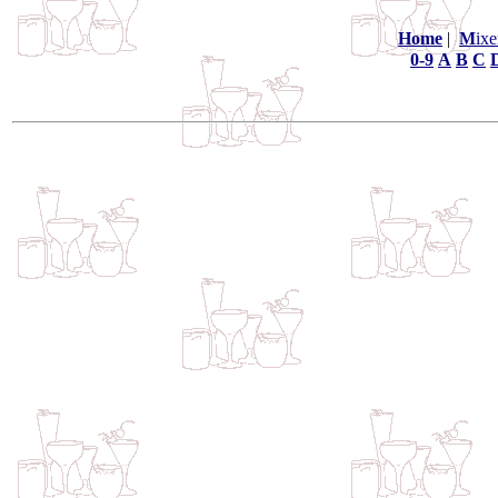
Home
|
M
ixe
0-9
A
B
C