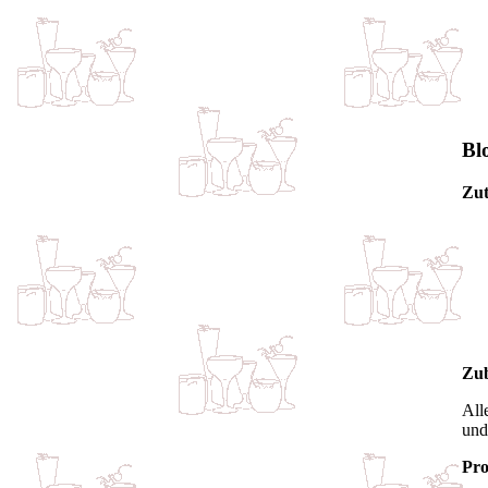
Bl
Zut
Zub
All
und
Pro