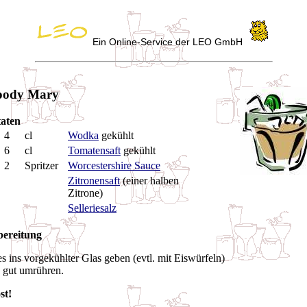
Ein Online-Service der LEO GmbH
oody Mary
aten
4
cl
Wodka
gekühlt
6
cl
Tomatensaft
gekühlt
2
Spritzer
Worcestershire Sauce
Zitronensaft
(einer halben
Zitrone)
Selleriesalz
ereitung
es ins vorgekühlter Glas geben (evtl. mit Eiswürfeln)
 gut umrühren.
st!