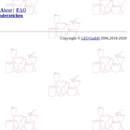
|
A
bout
|
F
AQ
nderzeichen
Copyright ©
LEO GmbH
2006,2018-2020